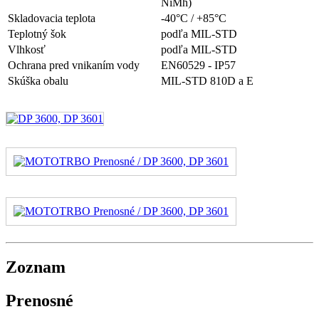
NiMh)
Skladovacia teplota
-40°C / +85°C
Teplotný šok
podľa MIL-STD
Vlhkosť
podľa MIL-STD
Ochrana pred vnikaním vody
EN60529 - IP57
Skúška obalu
MIL-STD 810D a E
Zoznam
Prenosné