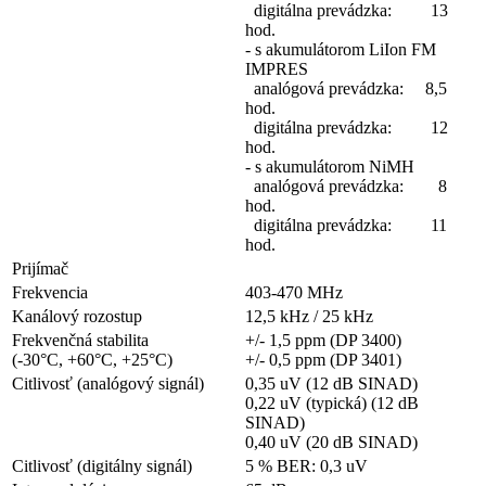
digitálna prevádzka: 13
hod.
- s akumulátorom LiIon FM
IMPRES
analógová prevádzka: 8,5
hod.
digitálna prevádzka: 12
hod.
- s akumulátorom NiMH
analógová prevádzka: 8
hod.
digitálna prevádzka: 11
hod.
Prijímač
Frekvencia
403-470 MHz
Kanálový rozostup
12,5 kHz / 25 kHz
Frekvenčná stabilita
+/- 1,5 ppm (DP 3400)
(-30°C, +60°C, +25°C)
+/- 0,5 ppm (DP 3401)
Citlivosť (analógový signál)
0,35 uV (12 dB SINAD)
0,22 uV (typická) (12 dB
SINAD)
0,40 uV (20 dB SINAD)
Citlivosť (digitálny signál)
5 % BER: 0,3 uV