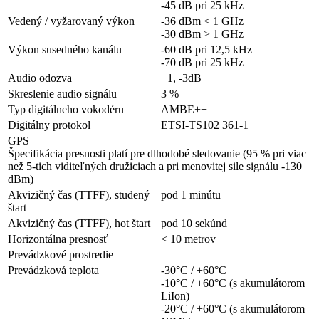
-45 dB pri 25 kHz
Vedený / vyžarovaný výkon
-36 dBm < 1 GHz
-30 dBm > 1 GHz
Výkon susedného kanálu
-60 dB pri 12,5 kHz
-70 dB pri 25 kHz
Audio odozva
+1, -3dB
Skreslenie audio signálu
3 %
Typ digitálneho vokodéru
AMBE++
Digitálny protokol
ETSI-TS102 361-1
GPS
Špecifikácia presnosti platí pre dlhodobé sledovanie (95 % pri viac
než 5-tich viditeľných družiciach a pri menovitej sile signálu -130
dBm)
Akvizičný čas (TTFF), studený
pod 1 minútu
štart
Akvizičný čas (TTFF), hot štart
pod 10 sekúnd
Horizontálna presnosť
< 10 metrov
Prevádzkové prostredie
Prevádzková teplota
-30°C / +60°C
-10°C / +60°C (s akumulátorom
LiIon)
-20°C / +60°C (s akumulátorom