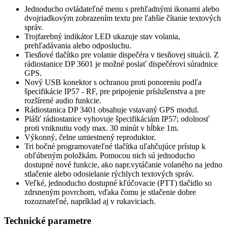
Jednoducho ovládateľné menu s prehľadnými ikonami alebo
dvojriadkovým zobrazením textu pre ľahšie čítanie textových
správ.
Trojfarebný indikátor LED ukazuje stav volania,
prehľadávania alebo odposluchu.
Tiesňové tlačítko pre volanie dispečéra v tiesňovej situácii. Z
rádiostanice DP 3601 je možné poslať dispečérovi súradnice
GPS.
Nový USB konektor s ochranou proti ponoreniu podľa
špecifikácie IP57 - RF, pre pripojenie príslušenstva a pre
rozšírené audio funkcie.
Rádiostanica DP 3401 obsahuje vstavaný GPS modul.
Plášť rádiostanice vyhovuje špecifikáciám IP57; odolnosť
proti vniknutiu vody max. 30 minút v hĺbke 1m.
Výkonný, čelne umiestnený reproduktor.
Tri bočné programovateľné tlačítka uľahčujúce prístup k
obľúbeným položkám. Pomocou nich sú jednoducho
dostupné nové funkcie, ako napr.vytáčanie volaného na jedno
stlačenie alebo odosielanie rýchlych textových správ.
Veľké, jednoducho dostupné kľúčovacie (PTT) tlačidlo so
zdrsneným povrchom, vďaka čomu je stlačenie dobre
rozoznateľné, napríklad aj v rukaviciach.
Technické parametre