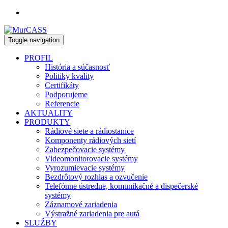
Toggle navigation
PROFIL
História a súčasnosť
Politiky kvality
Certifikáty
Podporujeme
Referencie
AKTUALITY
PRODUKTY
Rádiové siete a rádiostanice
Komponenty rádiových sietí
Zabezpečovacie systémy
Videomonitorovacie systémy
Vyrozumievacie systémy
Bezdrôtový rozhlas a ozvučenie
Telefónne ústredne, komunikačné a dispečerské
systémy
Záznamové zariadenia
Výstražné zariadenia pre autá
SLUŽBY