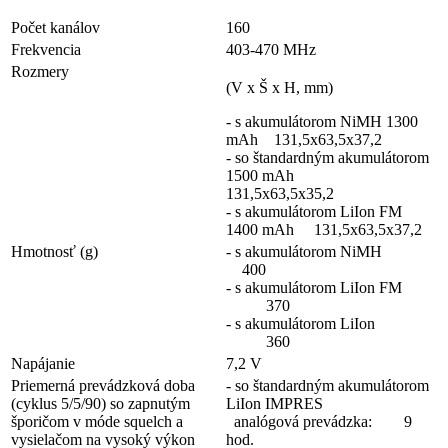
Počet kanálov
160
Frekvencia
403-470 MHz
Rozmery
(V x Š x H, mm)
- s akumulátorom NiMH 1300
mAh
131,5x63,5x37,2
- so štandardným akumulátorom
1500 mAh
131,5x63,5x35,2
- s akumulátorom LiIon FM
1400 mAh
131,5x63,5x37,2
Hmotnosť (g)
- s akumulátorom NiMH
400
- s akumulátorom LiIon FM
370
- s akumulátorom LiIon
360
Napájanie
7,2 V
Priemerná prevádzková doba
- so štandardným akumulátorom
(cyklus 5/5/90) so zapnutým
LiIon IMPRES
šporičom v móde squelch a
analógová prevádzka: 9
vysielačom na vysoký výkon
hod.