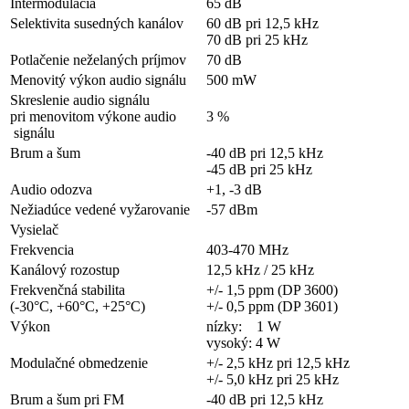
Intermodulácia
65 dB
Selektivita susedných kanálov
60 dB pri 12,5 kHz
70 dB pri 25 kHz
Potlačenie neželaných príjmov
70 dB
Menovitý výkon audio signálu
500 mW
Skreslenie audio signálu
pri menovitom výkone audio
3 %
signálu
Brum a šum
-40 dB pri 12,5 kHz
-45 dB pri 25 kHz
Audio odozva
+1, -3 dB
Nežiadúce vedené vyžarovanie
-57 dBm
Vysielač
Frekvencia
403-470 MHz
Kanálový rozostup
12,5 kHz / 25 kHz
Frekvenčná stabilita
+/- 1,5 ppm (DP 3600)
(-30°C, +60°C, +25°C)
+/- 0,5 ppm (DP 3601)
Výkon
nízky: 1 W
vysoký: 4 W
Modulačné obmedzenie
+/- 2,5 kHz pri 12,5 kHz
+/- 5,0 kHz pri 25 kHz
Brum a šum pri FM
-40 dB pri 12,5 kHz