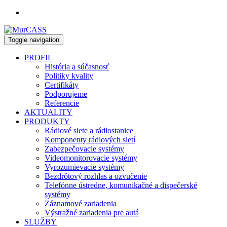
Toggle navigation
PROFIL
História a súčasnosť
Politiky kvality
Certifikáty
Podporujeme
Referencie
AKTUALITY
PRODUKTY
Rádiové siete a rádiostanice
Komponenty rádiových sietí
Zabezpečovacie systémy
Videomonitorovacie systémy
Vyrozumievacie systémy
Bezdrôtový rozhlas a ozvučenie
Telefónne ústredne, komunikačné a dispečerské
systémy
Záznamové zariadenia
Výstražné zariadenia pre autá
SLUŽBY