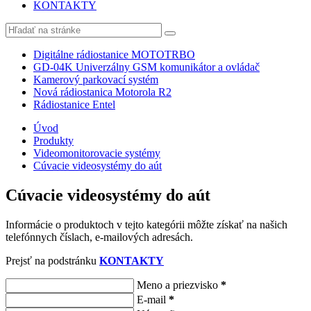
KONTAKTY
Digitálne rádiostanice MOTOTRBO
GD-04K Univerzálny GSM komunikátor a ovládač
Kamerový parkovací systém
Nová rádiostanica Motorola R2
Rádiostanice Entel
Úvod
Produkty
Videomonitorovacie systémy
Cúvacie videosystémy do aút
Cúvacie videosystémy do aút
Informácie o produktoch v tejto kategórii môžte získať na našich
telefónnych číslach, e-mailových adresách.
Prejsť na podstránku
KONTAKTY
Meno a priezvisko
*
E-mail
*