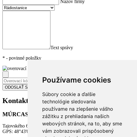
Názov firmy
Text správy
*
- povinné položky
Používame cookies
Súbory cookie a ďalšie
Kontakt
na nás
technológie sledovania
používame na zlepšenie vášho
MÚRCASS s.r.o.
zážitku z prehliadania našich
webových stránok, na to, aby sme
Tajovského 6, 04001 Košice, Slovensko
vám zobrazovali prispôsobený
GPS: 48°43'07,65"N, 21°15'15,00"E