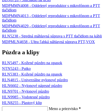
MDPMMN4008 - Oddelený reproduktor s mikrofónom a PTT
tlačidlom
MDPMMN4013 - Oddelený reproduktor s mikrofónom a PTT
tlačidlom
MDPMMN4029 - Oddelený reproduktor s mikrofónom a PTT
tlačidlom
RLN5238 - Stredná máhlavná súprava s PTT tlačidlom na kábli
MDPMLN4658 - Ultra ľahká náhlavná súprava PTT,VOX
Púzdra a klipy
RLN5497 - Kožené púzdro na opasok
NTN5243 - Putko
RLN5383 - Kožené púzdro na opasok
RLN4815 - Univerzálne nylonové púzdro
HLN6602 - Nylonové náprsné púzdro
HLN9701 - Nylonové púzdro
HLN9985 - Vodotesné púzdro
HLN8255 - Plastový klip
Meno a priezvisko
*