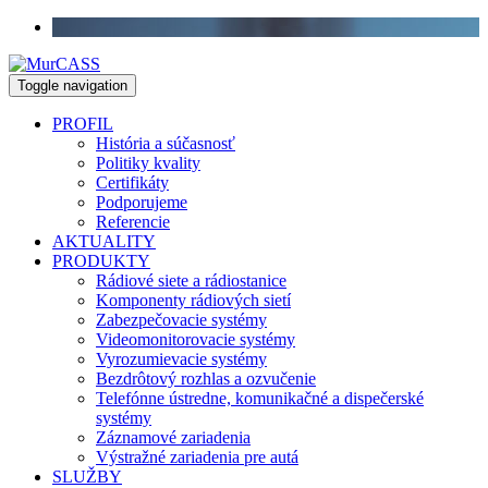
Toggle navigation
PROFIL
História a súčasnosť
Politiky kvality
Certifikáty
Podporujeme
Referencie
AKTUALITY
PRODUKTY
Rádiové siete a rádiostanice
Komponenty rádiových sietí
Zabezpečovacie systémy
Videomonitorovacie systémy
Vyrozumievacie systémy
Bezdrôtový rozhlas a ozvučenie
Telefónne ústredne, komunikačné a dispečerské
systémy
Záznamové zariadenia
Výstražné zariadenia pre autá
SLUŽBY