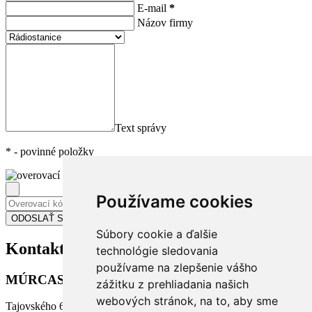
E-mail
*
Názov firmy
Text správy
*
- povinné položky
Používame cookies
Súbory cookie a ďalšie
Kontakt
na nás
technológie sledovania
používame na zlepšenie vášho
MÚRCASS s.r.o.
zážitku z prehliadania našich
webových stránok, na to, aby sme
Tajovského 6, 04001 Košice, Slovensko