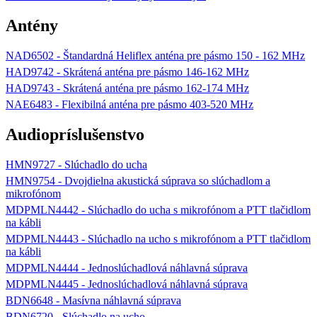
Antény
NAD6502 - Štandardná Heliflex anténa pre pásmo 150 - 162 MHz
HAD9742 - Skrátená anténa pre pásmo 146-162 MHz
HAD9743 - Skrátená anténa pre pásmo 162-174 MHz
NAE6483 - Flexibilná anténa pre pásmo 403-520 MHz
Audiopríslušenstvo
HMN9727 - Slúchadlo do ucha
HMN9754 - Dvojdielna akustická súprava so slúchadlom a
mikrofónom
MDPMLN4442 - Slúchadlo do ucha s mikrofónom a PTT tlačidlom
na kábli
MDPMLN4443 - Slúchadlo na ucho s mikrofónom a PTT tlačidlom
na kábli
MDPMLN4444 - Jednoslúchadlová náhlavná súprava
MDPMLN4445 - Jednoslúchadlová náhlavná súprava
BDN6648 - Masívna náhlavná súprava
BDN6720 - Slúchadlo na ucho