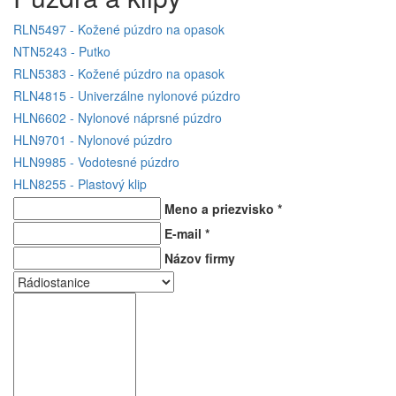
RLN5497 - Kožené púzdro na opasok
NTN5243 - Putko
RLN5383 - Kožené púzdro na opasok
RLN4815 - Univerzálne nylonové púzdro
HLN6602 - Nylonové náprsné púzdro
HLN9701 - Nylonové púzdro
HLN9985 - Vodotesné púzdro
HLN8255 - Plastový klip
Meno a priezvisko
*
E-mail
*
Názov firmy