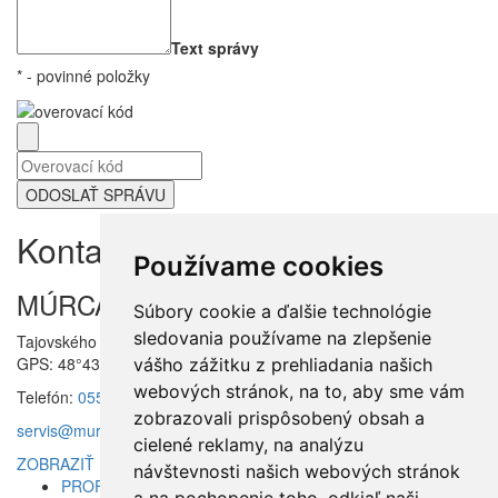
Text správy
*
- povinné položky
Kontakt
na nás
Používame cookies
MÚRCASS s.r.o.
Súbory cookie a ďalšie technológie
sledovania používame na zlepšenie
Tajovského 6, 04001 Košice, Slovensko
GPS: 48°43'07,65"N, 21°15'15,00"E
vášho zážitku z prehliadania našich
webových stránok, na to, aby sme vám
Telefón:
055 / 62 285 72
,
055 / 62 285 73
zobrazovali prispôsobený obsah a
servis@murcass.sk
,
murcass@murcass.sk
cielené reklamy, na analýzu
ZOBRAZIŤ NA MAPE
návštevnosti našich webových stránok
PROFIL