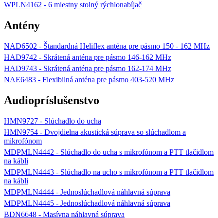
WPLN4162 - 6 miestny stolný rýchlonabíjač
Antény
NAD6502 - Štandardná Heliflex anténa pre pásmo 150 - 162 MHz
HAD9742 - Skrátená anténa pre pásmo 146-162 MHz
HAD9743 - Skrátená anténa pre pásmo 162-174 MHz
NAE6483 - Flexibilná anténa pre pásmo 403-520 MHz
Audiopríslušenstvo
HMN9727 - Slúchadlo do ucha
HMN9754 - Dvojdielna akustická súprava so slúchadlom a
mikrofónom
MDPMLN4442 - Slúchadlo do ucha s mikrofónom a PTT tlačidlom
na kábli
MDPMLN4443 - Slúchadlo na ucho s mikrofónom a PTT tlačidlom
na kábli
MDPMLN4444 - Jednoslúchadlová náhlavná súprava
MDPMLN4445 - Jednoslúchadlová náhlavná súprava
BDN6648 - Masívna náhlavná súprava