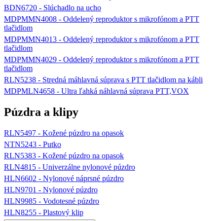
BDN6720 - Slúchadlo na ucho
MDPMMN4008 - Oddelený reproduktor s mikrofónom a PTT
tlačidlom
MDPMMN4013 - Oddelený reproduktor s mikrofónom a PTT
tlačidlom
MDPMMN4029 - Oddelený reproduktor s mikrofónom a PTT
tlačidlom
RLN5238 - Stredná máhlavná súprava s PTT tlačidlom na kábli
MDPMLN4658 - Ultra ľahká náhlavná súprava PTT,VOX
Púzdra a klipy
RLN5497 - Kožené púzdro na opasok
NTN5243 - Putko
RLN5383 - Kožené púzdro na opasok
RLN4815 - Univerzálne nylonové púzdro
HLN6602 - Nylonové náprsné púzdro
HLN9701 - Nylonové púzdro
HLN9985 - Vodotesné púzdro
HLN8255 - Plastový klip