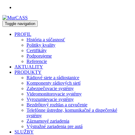
Toggle navigation
PROFIL
História a súčasnosť
Politiky kvality
Certifikáty
Podporujeme
Referencie
AKTUALITY
PRODUKTY
Rádiové siete a rádiostanice
Komponenty rádiových sietí
Zabezpečovacie systémy
Videomonitorovacie systémy
Vyrozumievacie systémy
Bezdrôtový rozhlas a ozvučenie
Telefónne ústredne, komunikačné a dispečerské
systémy
Záznamové zariadenia
Výstražné zariadenia pre autá
SLUŽBY