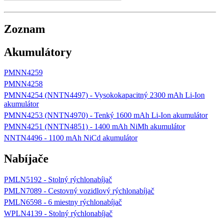
Zoznam
Akumulátory
PMNN4259
PMNN4258
PMNN4254 (NNTN4497) - Vysokokapacitný 2300 mAh Li-Ion
akumulátor
PMNN4253 (NNTN4970) - Tenký 1600 mAh Li-Ion akumulátor
PMNN4251 (NNTN4851) - 1400 mAh NiMh akumulátor
NNTN4496 - 1100 mAh NiCd akumulátor
Nabíjače
PMLN5192 - Stolný rýchlonabíjač
PMLN7089 - Cestovný vozidlový rýchlonabíjač
PMLN6598 - 6 miestny rýchlonabíjač
WPLN4139 - Stolný rýchlonabíjač